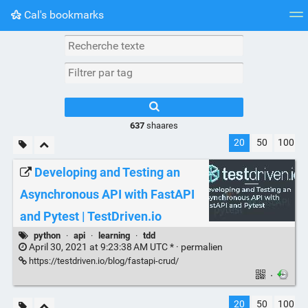
Cal's bookmarks
Nuage de tags
Mur d'images
Quotidien
Flux RS
637
shaares
20
50
100
Developing and Testing an
Asynchronous API with FastAPI
and Pytest | TestDriven.io
python
·
api
·
learning
·
tdd
April 30, 2021 at 9:23:38 AM UTC * ·
permalien
https://testdriven.io/blog/fastapi-crud/
·
20
50
100