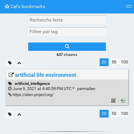
Cal's bookmarks
Nuage de tags
Mur d'images
Quotidien
Flux RS
637
shaares
20
50
100
artificial life environment
artificial_intelligence
June 9, 2021 at 4:40:59 PM UTC * ·
permalien
https://alien-project.org/
·
20
50
100