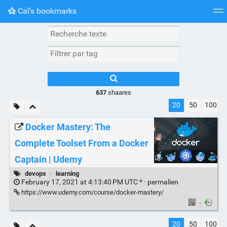
Cal's bookmarks
Nuage de tags
Mur d'images
Quotidien
Flux RS
637
shaares
20
50
100
Docker Mastery: The
Complete Toolset From a Docker
Captain | Udemy
devops
·
learning
February 17, 2021 at 4:13:40 PM UTC * ·
permalien
https://www.udemy.com/course/docker-mastery/
·
20
50
100