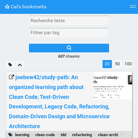
Cal's bookmarks
Nuage de tags
Mur d'images
Quotidien
Flux RS
637
shaares
20
50
100
joebew42/study-path: An
organized learning path about
Clean Code, Test-Driven
Development, Legacy Code, Refactoring,
Domain-Driven Design and Microservice
Architecture
learning
·
clean-code
·
tdd
·
refactoring
·
clean-archi
·