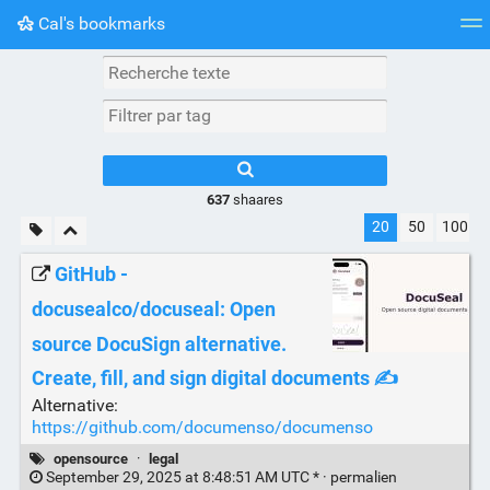
Cal's bookmarks
Nuage de tags
Mur d'images
Quotidien
Flux RS
637
shaares
20
50
100
GitHub -
docusealco/docuseal: Open
source DocuSign alternative.
Create, fill, and sign digital documents ✍️
Alternative:
https://github.com/documenso/documenso
opensource
·
legal
September 29, 2025 at 8:48:51 AM UTC * ·
permalien