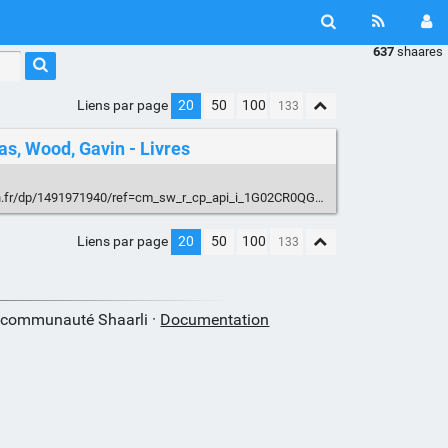
637
shaares
Liens par page
20
50
100
s, Wood, Gavin - Livres
91971940/ref=cm_sw_r_cp_api_i_1G02CR0QGZ2CFQE0ZF6C?_encoding=UTF8&psc=1
Liens par page
20
50
100
a communauté Shaarli ·
Documentation