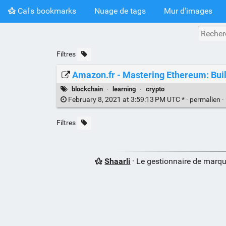
Cal's bookmarks
Nuage de tags
Mur d'images
Filtres
Amazon.fr - Mastering Ethereum: Buil
blockchain
·
learning
·
crypto
February 8, 2021 at 3:59:13 PM UTC * ·
permalien
·
Filtres
Shaarli
· Le gestionnaire de marq